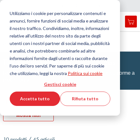
Nazione
Lingua
Italia
Italiano
C
h
i
d
e
e
a
a
v
i
g
a
z
i
o
n
Utilizziamo i cookie per personalizzare contenuti e
r
n
e
annunci, fornire funzioni di social media e analizzare
Car
Open
Toggle
Menu
il nostro traffico. Condividiamo, inoltre, informazioni
search
Nav
form
relative all’utilizzo del nostro sito da parte degli
Cerca
Home
Tecnologia dei fluidi
Tubi flessibili
utenti con i nostri partner di social media, pubblicità
Olio minerale, tubo del gas
Cerca
e analisi, che potrebbero combinarle ad altre
informazioni fornite dagli utenti o raccolte durante
Tubi per olio minerale, tubo del gas
l’uso dei loro servizi. Per saperne di più sui cookie
Robusto, realizzato con diversi tipi di materiali e conforme a
che utilizziamo, leggi la nostra
Politica sui cookie
molte norme
Gestisci cookie
Accetta tutto
Rifiuta tutto
Filtro
Mostra filtri
10 prodotti / 45 articoli