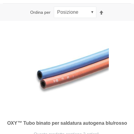
Imposta
Ordina per
la
direzione
decrescente
OXY™ Tubo binato per saldatura autogena blu/rosso