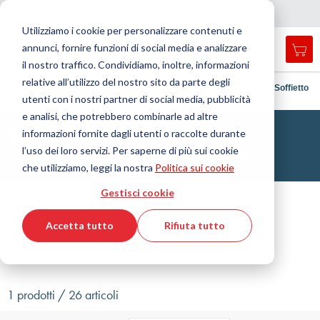
Nazione
Lingua
Italia
Italiano
C
h
i
d
e
e
a
a
v
i
g
a
z
i
o
n
Utilizziamo i cookie per personalizzare contenuti e
r
n
e
annunci, fornire funzioni di social media e analizzare
Car
Open
Toggle
Menu
il nostro traffico. Condividiamo, inoltre, informazioni
search
Nav
form
relative all’utilizzo del nostro sito da parte degli
Cerca
Home
Tecnologia delle tenute
Articoli tecnici stampati
Soffietto
utenti con i nostri partner di social media, pubblicità
Cerca
e analisi, che potrebbero combinarle ad altre
Soffietti
informazioni fornite dagli utenti o raccolte durante
l’uso dei loro servizi. Per saperne di più sui cookie
Elementi di protezione per applicazioni dinamiche
che utilizziamo, leggi la nostra
Politica sui cookie
Gestisci cookie
Filtro
Accetta tutto
Rifiuta tutto
Mostra filtri
1 prodotti / 26 articoli