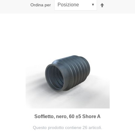
Imposta
Ordina per
la
direzione
decrescente
Soffietto, nero, 60 ±5 Shore A
Questo prodotto contiene 26 articoli.