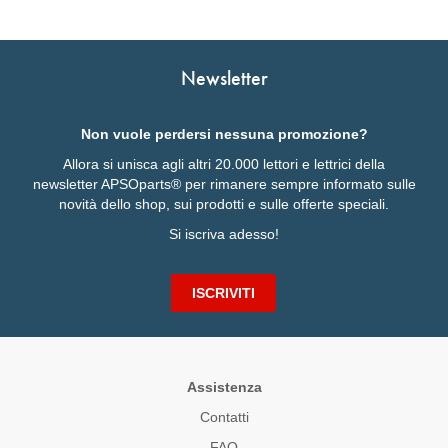
APS
Tecn
English
dell
Français
Newsletter
Deutsch
Non vuole perdersi nessuna promozione?
Allora si unisca agli altri 20.000 lettori e lettrici della
newsletter APSOparts® per rimanere sempre informato sulle
novità dello shop, sui prodotti e sulle offerte speciali.
Si iscriva adesso!
ISCRIVITI
Assistenza
Contatti
FAQ