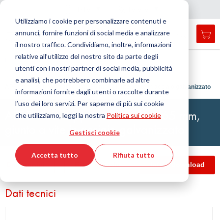
Nazione
Lingua
Italia
Italiano
C
h
i
d
e
e
a
a
v
i
g
a
z
i
o
n
Utilizziamo i cookie per personalizzare contenuti e
r
n
e
annunci, fornire funzioni di social media e analizzare
Car
Open
Toggle
Menu
il nostro traffico. Condividiamo, inoltre, informazioni
search
Nav
form
relative all’utilizzo del nostro sito da parte degli
Cerca
Home
Tecnologia dell'antivibrazione
utenti con i nostri partner di social media, pubblicità
Supporti di livellamento per macchinari
Cerca
Zoccoli per macchine, standard
Supporto articolato
e analisi, che potrebbero combinarle ad altre
APSOvib® supporto articolato 65 mm, giunto a vite in acciaio galvanizzato
informazioni fornite dagli utenti o raccolte durante
l’uso dei loro servizi. Per saperne di più sui cookie
APSOvib® supporto articolato 65 mm,
che utilizziamo, leggi la nostra
Politica sui cookie
giunto a vite in acciaio galvanizzato
Gestisci cookie
Accetta tutto
Rifiuta tutto
Dati tecnici
Filtro articolo
Info e download
Dati tecnici
Vai