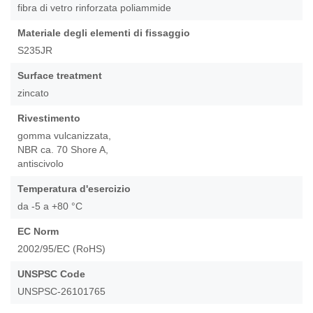
fibra di vetro rinforzata poliammide
galleria
di
Materiale degli elementi di fissaggio
immagini
S235JR
Surface treatment
zincato
Rivestimento
gomma vulcanizzata,
NBR ca. 70 Shore A,
antiscivolo
Temperatura d'esercizio
da -5 a +80 °C
EC Norm
2002/95/EC (RoHS)
UNSPSC Code
UNSPSC-26101765