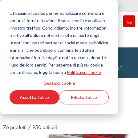
Nazione
Lingua
Italia
Italiano
C
h
i
d
e
e
a
a
v
i
g
a
z
i
o
n
Utilizziamo i cookie per personalizzare contenuti e
r
n
e
annunci, fornire funzioni di social media e analizzare
Car
Open
Toggle
Menu
il nostro traffico. Condividiamo, inoltre, informazioni
search
Nav
form
relative all’utilizzo del nostro sito da parte degli
Cerca
Home
DirectCUT - Configurator
Cinghie dentate
utenti con i nostri partner di social media, pubblicità
Cerca
e analisi, che potrebbero combinarle ad altre
Cinghie dentate
informazioni fornite dagli utenti o raccolte durante
l’uso dei loro servizi. Per saperne di più sui cookie
Ordinare tagli su misura con il configuratore DirectCUT
che utilizziamo, leggi la nostra
Politica sui cookie
Gestisci cookie
Filtro
Accetta tutto
Rifiuta tutto
Mostra filtri
76 prodotti / 950 articoli