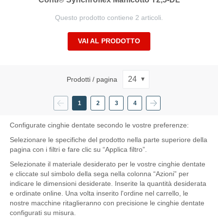
Questo prodotto contiene 2 articoli.
VAI AL PRODOTTO
Prodotti / pagina
Precedente
Pagina
Pagina
Pagina
Successivo
1
2
3
4
Attualmente
Pagina
Pagina
Pagina
stai
leggendo
Configurate cinghie dentate secondo le vostre preferenze:
la
Selezionare le specifiche del prodotto nella parte superiore della
pagina
pagina con i filtri e fare clic su “Applica filtro”.
Selezionate il materiale desiderato per le vostre cinghie dentate
e cliccate sul simbolo della sega nella colonna “Azioni” per
indicare le dimensioni desiderate. Inserite la quantità desiderata
e ordinate online. Una volta inserito l'ordine nel carrello, le
nostre macchine ritaglieranno con precisione le cinghie dentate
configurati su misura.