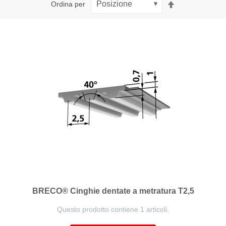
Imposta
Ordina per
la
direzione
decrescente
BRECO® Cinghie dentate a metratura T2,5
Questo prodotto contiene 1 articoli.