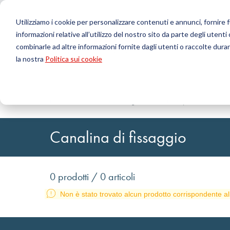
Utilizziamo i cookie per personalizzare contenuti e annunci, fornire fu
informazioni relative all’utilizzo del nostro sito da parte degli utenti
Prodotti
combinarle ad altre informazioni fornite dagli utenti o raccolte durant
la nostra
Politica sui cookie
Cerca
Tecnologia delle tenute
Caricamento ordini DirectUP
Contattaci / Resi
Tecnologia
Configurat
Chi siamo
O-ring / X-ring
Lastre
Home
DirectCUT - Configurator
Profili, cordoni tondi e 
Tenute per movimenti rotativi
Tondi
Guarnizioni per movimenti alternativi e Fasce di
Tubi
Canalina di fissaggio
guida
Fogli e Tessu
Profili, cordoni tondi e strisce
Cuscinetti a 
Lastre di guarnizione e rivestimenti
Nastri autoa
Guarnizioni piane
0 prodotti / 0 articoli
Articoli tecnici stampati
Non è stato trovato alcun prodotto corrispondente al
Filtri, tessuti tecnici, materiale isolante