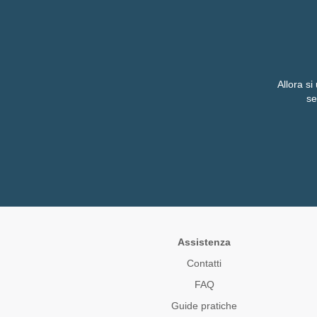
Tecnologia dell'antivibrazione
Tecnologia
Supporti per applicazioni mobili, con dispositivo di
Power Semic
sicurezza anti-distacco
Gas sensors
Supporti per applicazioni statiche, senza dispositivo
Power suppl
di sicurezza anti-distacco
Allora si
se
Buffer, Molle in gomma, Molle cave in gomma,
Bussole
Tappetini isolanti
Supporti di livellamento per macchinari
Elementi a molla e Molle pneumatiche
Assistenza
Contatti
FAQ
Guide pratiche