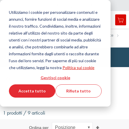
Nazione
Lingua
Italia
Italiano
C
h
i
d
e
e
a
a
v
i
g
a
z
i
o
n
Utilizziamo i cookie per personalizzare contenuti e
r
n
e
annunci, fornire funzioni di social media e analizzare
Car
Open
Toggle
Menu
il nostro traffico. Condividiamo, inoltre, informazioni
search
Nav
form
relative all’utilizzo del nostro sito da parte degli
Cerca
Home
DirectCUT - Configurator
Profili, cordoni tondi e strisce
utenti con i nostri partner di social media, pubblicità
U-Profilo di fissaggio a tenuta
Cerca
e analisi, che potrebbero combinarle ad altre
informazioni fornite dagli utenti o raccolte durante
U-Profilo di fissaggio a tenuta
l’uso dei loro servizi. Per saperne di più sui cookie
che utilizziamo, leggi la nostra
Politica sui cookie
Filtro
Gestisci cookie
Mostra filtri
Accetta tutto
Rifiuta tutto
1 prodotti / 9 articoli
Imposta
Ordina per