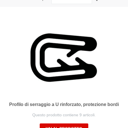
la
direzione
decrescente
Profilo di serraggio a U rinforzato, protezione bordi
Questo prodotto contiene 9 articoli.